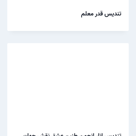
تندیس قدر معلم
تندیس انار انجمن طنین عشق نقش جهان