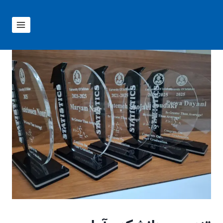
ازگشت
ه
حتوا