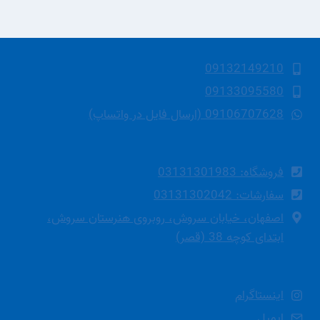
09132149210
09133095580
09106707628 (ارسال فایل در واتساپ)
فروشگاه: 03131301983
سفارشات: 03131302042
اصفهان، خیابان سروش، روبروی هنرستان سروش،
ابتدای کوچه 38 (قصر)
اینستاگرام
ایمیل