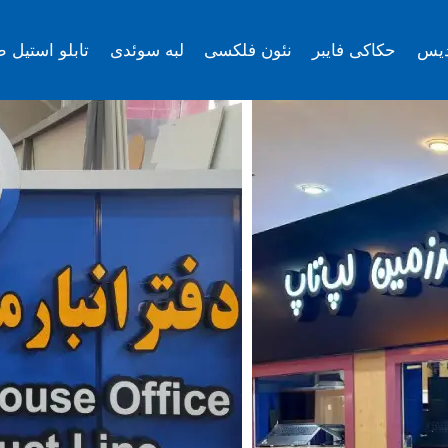
دیس
حکاکی فایبر
نئون فلکسی
لبه سوئدی
تابلو استیل ط