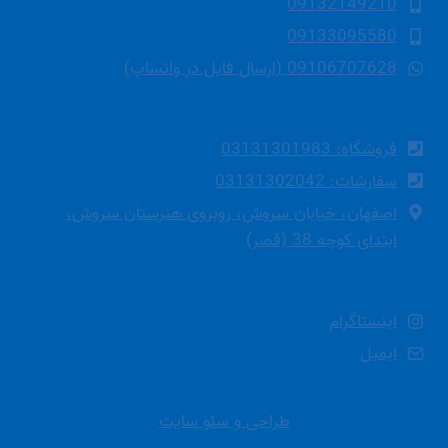
09132149210
09133095580
09106707628 (ارسال فایل در واتساپ)
فروشگاه: 03131301983
سفارشات: 03131302042
اصفهان، خیابان سروش، روبروی هنرستان سروش،
ابتدای کوچه 38 (قصر)
اینستاگرام
ایمیل
طراحی و سئو سایت