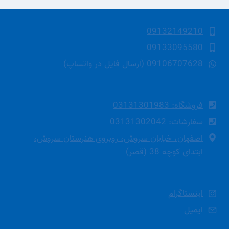
09132149210
09133095580
09106707628 (ارسال فایل در واتساپ)
فروشگاه: 03131301983
سفارشات: 03131302042
اصفهان، خیابان سروش، روبروی هنرستان سروش،
ابتدای کوچه 38 (قصر)
اینستاگرام
ایمیل