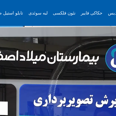
دیس
حکاکی فایبر
نئون فلکسی
لبه سوئدی
تابلو استیل ط