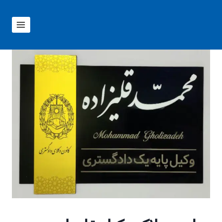
ازگشت
ه
حتوا