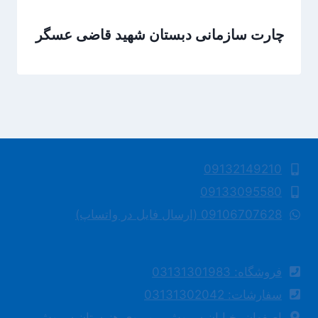
چارت سازمانی دبستان شهید قاضی عسگر
09132149210
09133095580
09106707628 (ارسال فایل در واتساپ)
فروشگاه: 03131301983
سفارشات: 03131302042
اصفهان، خیابان سروش، روبروی هنرستان سروش،