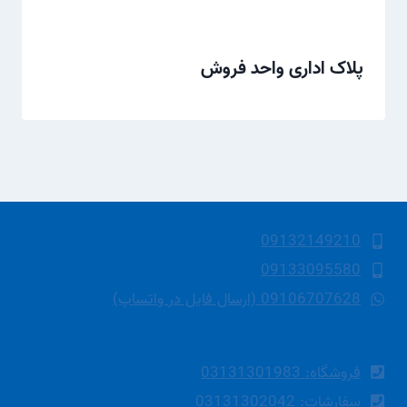
پلاک اداری واحد فروش
09132149210
09133095580
09106707628 (ارسال فایل در واتساپ)
فروشگاه: 03131301983
سفارشات: 03131302042