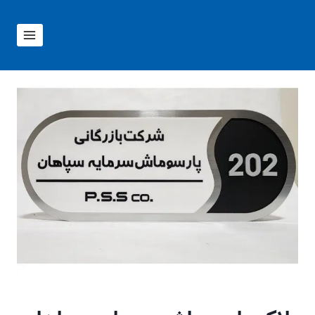
ازگشت
ه
حتوا