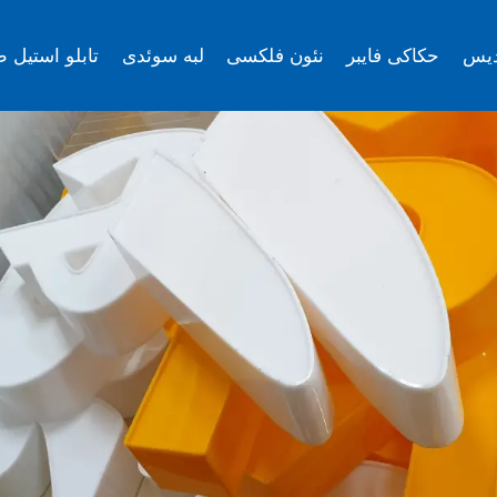
دیس
حکاکی فایبر
نئون فلکسی
لبه سوئدی
تابلو استیل ط