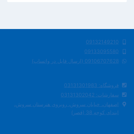
09132149210
09133095580
09106707628 (ارسال فایل در واتساپ)
فروشگاه: 03131301983
سفارشات: 03131302042
اصفهان، خیابان سروش، روبروی هنرستان سروش،
ابتدای کوچه 38 (قصر)