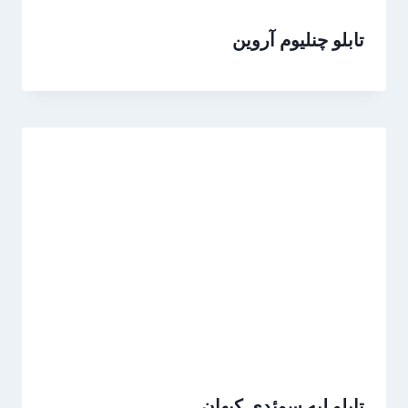
تابلو چنلیوم آروین
تابلو لبه سوئدی کیهان