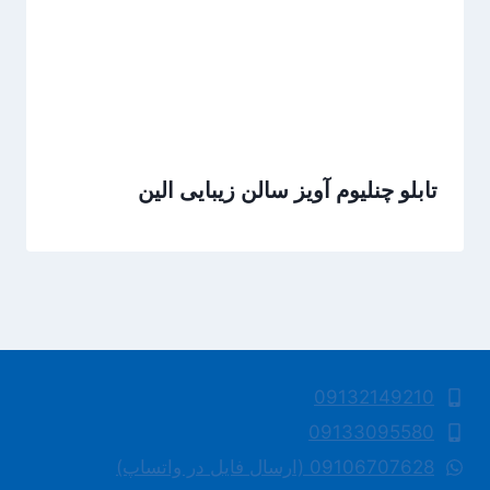
تابلو چنلیوم آویز سالن زیبایی الین
09132149210
09133095580
09106707628 (ارسال فایل در واتساپ)