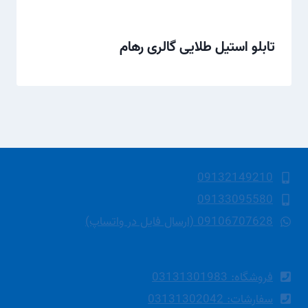
تابلو استیل طلایی گالری رهام
09132149210
09133095580
09106707628 (ارسال فایل در واتساپ)
فروشگاه: 03131301983
سفارشات: 03131302042