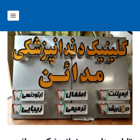
ازگشت
ه
حتوا