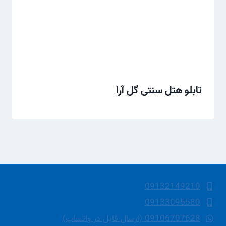
تابلو هتل سنتی گل آرا
09132149210
09133095580
09106707628 (ارسال فایل در واتساپ)