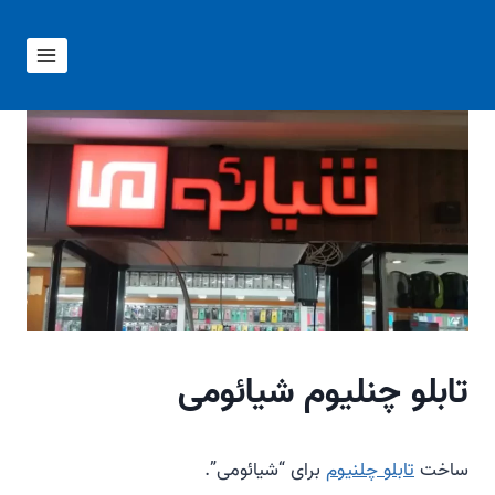
ازگشت
ه
حتوا
تابلو چنلیوم شیائومی
ساخت
تابلو چلنیوم
برای “شیائومی”.