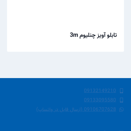
تابلو آویز چنلیوم 3m
09132149210
09133095580
09106707628 (ارسال فایل در واتساپ)