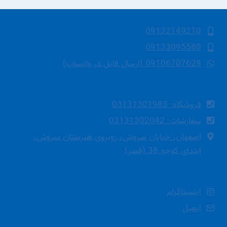
09132149210
09133095580
09106707628 (ارسال فایل در واتساپ)
فروشگاه: 03131301983
سفارشات: 03131302042
اصفهان، خیابان سروش، روبروی هنرستان سروش،
ابتدای کوچه 38 (قصر)
اینستاگرام
ایمیل