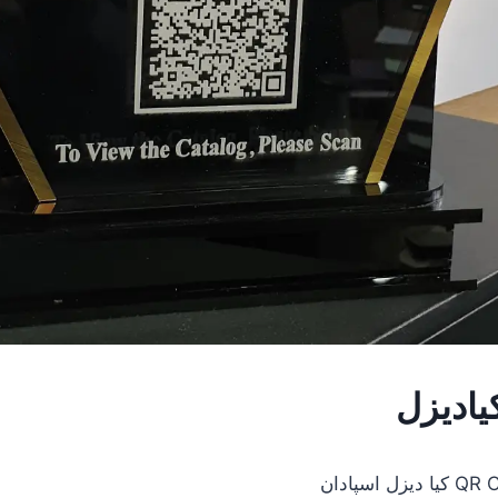
یادیزل