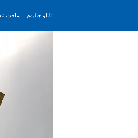
ازگشت
ه
تابلو چنلیوم
ساخت تن
حتوا