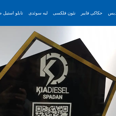
دیس
حکاکی فایبر
نئون فلکسی
لبه سوئدی
تابلو استیل ط