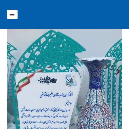
ازگشت
ه
حتوا