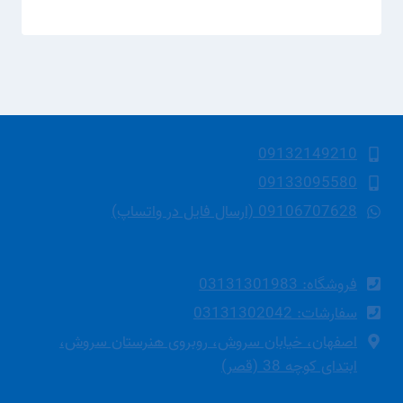
09132149210
09133095580
09106707628 (ارسال فایل در واتساپ)
فروشگاه: 03131301983
سفارشات: 03131302042
اصفهان، خیابان سروش، روبروی هنرستان سروش،
ابتدای کوچه 38 (قصر)