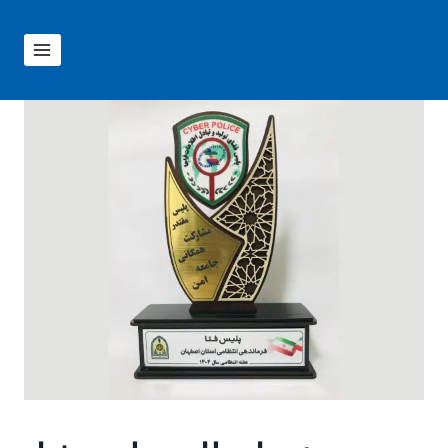
ازگشت
ه
حتوا