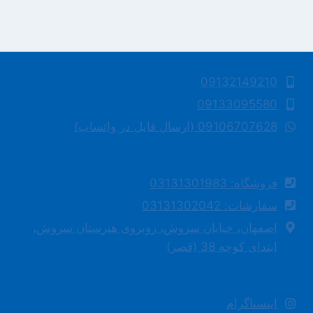
09132149210
09133095580
09106707628 (ارسال فایل در واتساپ)
فروشگاه: 03131301983
سفارشات: 03131302042
اصفهان، خیابان سروش، روبروی هنرستان سروش،
ابتدای کوچه 38 (قصر)
اینستاگرام