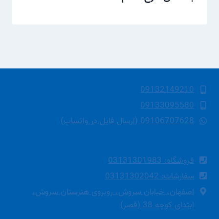
09132149210
09133095580
09106707628 (ارسال فایل در واتساپ)
فروشگاه: 03131301983
سفارشات: 03131302042
اصفهان، خیابان سروش، روبروی هنرستان سروش،
ابتدای کوچه 38 (قصر)