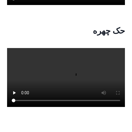
حک چهره