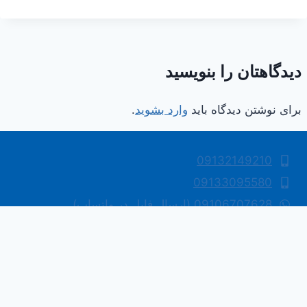
دیدگاهتان را بنویسید
برای نوشتن دیدگاه باید
وارد بشوید
.
09132149210
09133095580
09106707628 (ارسال فایل در واتساپ)
فروشگاه: 03131301983
سفارشات: 03131302042
اصفهان، خیابان سروش، روبروی هنرستان سروش،